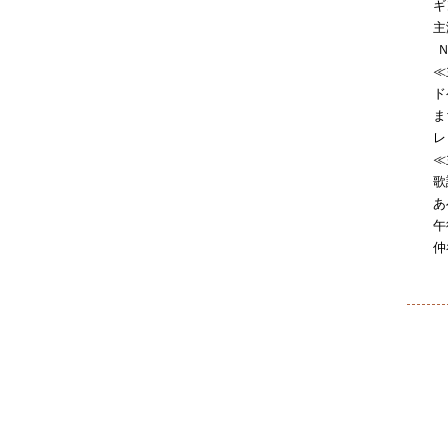
ギ
主
Ｎ
≪
ド
ま
レ
≪
歌
あ
午
仲
（