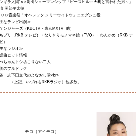
ンギラ太陽‘ｓ×劇団ショーマンシップ「ピースヒル～天狗と言われた男～」
演 岡部平太役
ＣＢ音楽祭「オペレッタ メリーウイドウ」ニエグシュ役
主なテレビ出演≫
ゲンジャーズ（KBCTV・東京MXTV 他）
ちプリ（RKB テレビ）・なりきりモノマネ館（TVQ）・わんかめ（RKB テ
ビ）
主なラジオ≫
謡曲ヒット情報
べちゃんトシ坊こりない二人
後のブルドック
谷一志下田文代のよなおし堂<br>
上記、いづれもRKBラジオ）他多数。
​モコ（アイモコ）