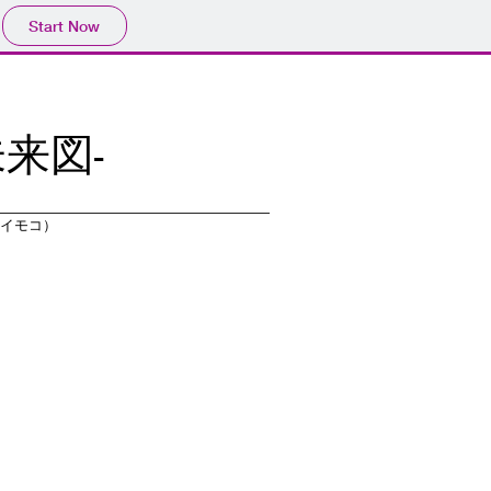
Start Now
来図-
）
アイモコ