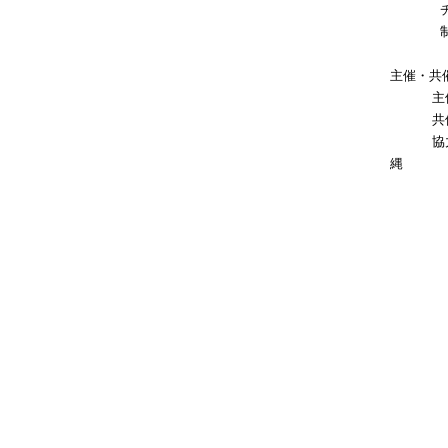
チラシ
制作：北
主催・共
主催：協
共催：
協力：唐
縄