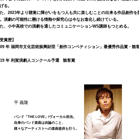
げる。
た、2023年より聴覚に障がいをもつ人も共に楽しむことの出来る作品創作を
。
演劇の可能性に懸ける情熱や探究心は今なお進化し続けている。
た、小中高校での演劇を通したコミュニケーションWS講師もつとめる。
受賞歴】
009 年 福岡市文化芸術振興財団「創作コンペティション」最優秀作品賞・観
賞
019 年 利賀演劇人コンクール予選 観客賞
​平 義隆
バンド「THE LOVE」/ヴォーカル担当。
自身のバンド楽曲は勿論のこと、
様々なアーティストへの楽曲提供も行う。