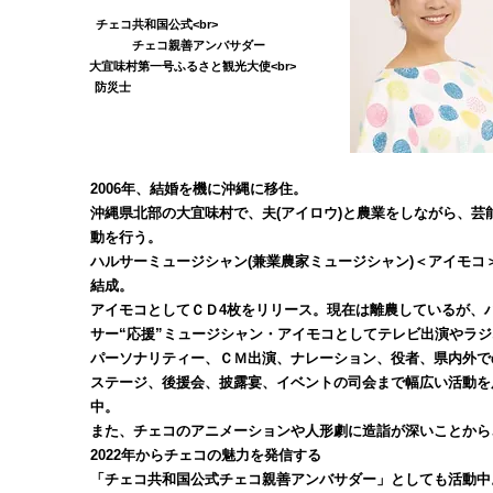
チェコ共和国公式<br>
チェコ親善アンバサダー
大宜味村第一号ふるさと観光大使<br>
防災士
2006年、結婚を機に沖縄に移住。
沖縄県北部の大宜味村で、夫(アイロウ)と農業をしながら、芸
動を行う。
ハルサーミュージシャン(兼業農家ミュージシャン)＜アイモコ
結成。
アイモコとしてＣＤ4枚をリリース。現在は離農しているが、
サー“応援”ミュージシャン・アイモコとして
テレビ出演やラジ
パーソナリティー、ＣＭ出演、ナレーション、役者、県内外で
ステージ、後援会、
披露宴、イベントの司会まで幅広い活動を
中。
また、チェコのアニメーションや人形劇に造詣が深いことから
2022年からチェコの魅力を発信する
「チェコ共和国公式チェコ親善アンバサダー」としても活動中