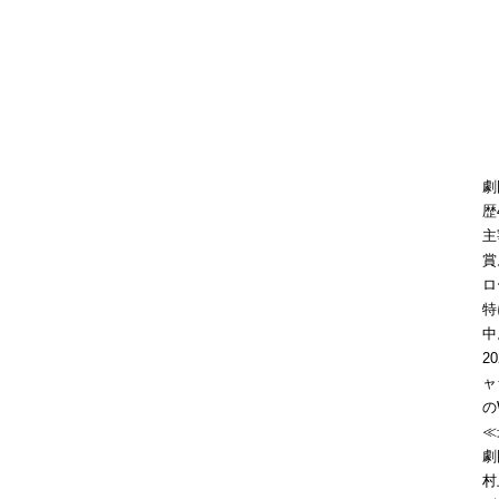
劇
歴
主
賞
ロ
特
中
2
ャ
の
≪
劇
村