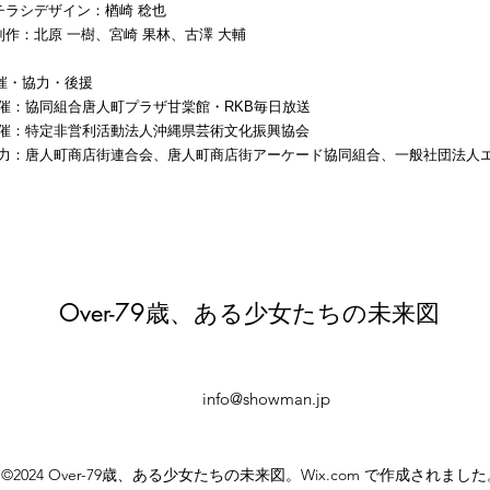
デザイン：楢崎 稔也
原 一樹、宮崎 果林、古澤 大輔
催・協力・後援
同組合唐人町プラザ甘棠館・RKB毎日放送
特定非営利活動法人沖縄県芸術文化振興協会
人町商店街連合会、唐人町商店街アーケード協同組合、一般社団法人エ
Over-79歳、ある少女たちの未来図
info@showman.jp
©2024 Over-79歳、ある少女たちの未来図。Wix.com で作成されました