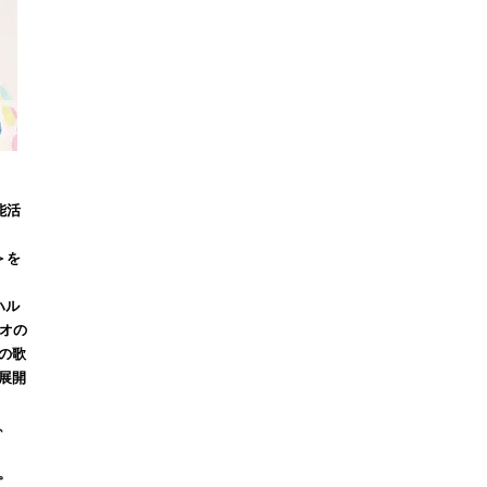
能活
＞を
ハル
オの
の歌
展開
、
。