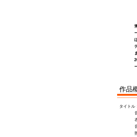
​作品
タイトル：
音楽
衣装：
音響：
照明：