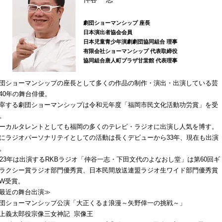
劇団ショーマンシップ 座長
日本演出者協会会員
日本児童青少年演劇劇団協同組合 理事
有限会社ショーマンシップ 代表取締役
協同組合唐人町プラザ甘棠館 代表理事
団ショーマンシップの座長として多くの作品の制作・演出・出演している芸
40年の舞台俳優。
宰する劇団ショーマンシップは令和元年度「福岡市民文化活動功労賞」を受
。
ーカルタレントとしても福岡の多くのテレビ・ラジオに出演し人気を博す。
にラジオパーソナリテイとしての活動は長くデビューから33年、現在も出演
。
023年は出演するRKBラジオ「仲谷一志・下田文代のよなおし堂」は第60回ギ
ラクシー賞ラジオ部門優秀賞、
日本民間放送連盟ラジオ生ワイド部門優秀賞
W受賞。
最近の舞台出演≫
団ショーマンシップ公演「大正くるま浪漫～矢野倖一の挑戦～」
上義太郎役宗像三女神記 宗像王