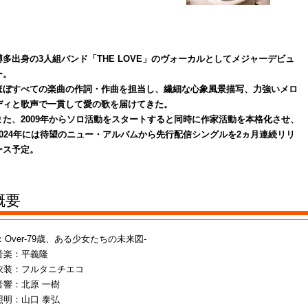
博多出身の3人組バンド「
THE LOVE」のヴォーカルと
してメジャーデビュ
ー。
ほぼすべての楽曲の作詞・作曲を担当し、繊細な心象風景描写、力強いメロ
ディと歌声で一貫して愛
の歌を届けてきた。
また、2009年からソロ活動をスタートすると同時に作家活動を本格化させ、
2024年には待望のニュー・アルバムから先行配信シングルを2ヵ月連続リリ
ース予定。
概要
Over-79歳、ある少女たちの未来図-
：平義隆
フルタニチエコ
北原 一樹
山口 泰弘